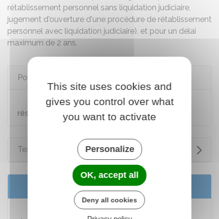
rétablissement personnel sans liquidation judiciaire
,
jugement d'ouverture d'une procédure de
rétablissement
personnel avec liquidation judiciaire
), et pour un délai
maximum de 2 ans.
Pour en savoir plus
This site uses cookies and
gives you control over what
Articulation entre le surendettement et la
résiliation du bail
you want to activate
Personalize
Textes de référence
OK, accept all
Services en ligne et formulaires
Deny all cookies
Déclaration au greffe du tribunal judiciaire
Privacy policy