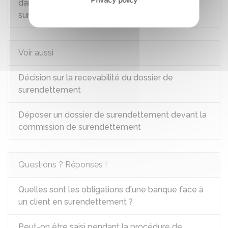
dans le cadre d'une procédure de
surendettement
Voir aussi
Décision sur la recevabilité du dossier de
surendettement
Déposer un dossier de surendettement devant la
commission de surendettement
Questions ? Réponses !
Quelles sont les obligations d'une banque face à
un client en surendettement ?
Peut-on être saisi pendant la procédure de