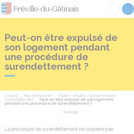
Fréville-du-Gâtinai
Acc
Peut-on être expulsé de
son logement pendant
une procédure de
surendettement ?
Accueil
Mes démarches
Argent - Impôts - Consommation
Surendettement
Peut-on être expulsé de son logement
pendant une procédure de surendettement ?
Partager
Partager sur Facebook
Partager sur X - Twit
Partager sur
Par
La procédure de surendettement ne suspend pas