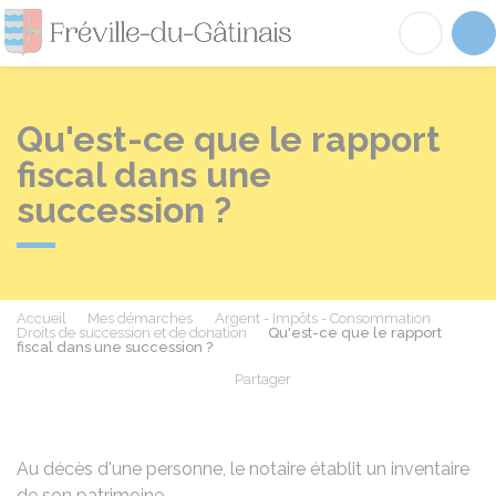
Fréville-du-Gâtinai
Acc
Qu'est-ce que le rapport
fiscal dans une
succession ?
Accueil
Mes démarches
Argent - Impôts - Consommation
Droits de succession et de donation
Qu'est-ce que le rapport
fiscal dans une succession ?
Partager
Partager sur Facebook
Partager sur X - Twit
Partager sur
Par
Au décès d'une personne, le notaire établit un inventaire
de son patrimoine.