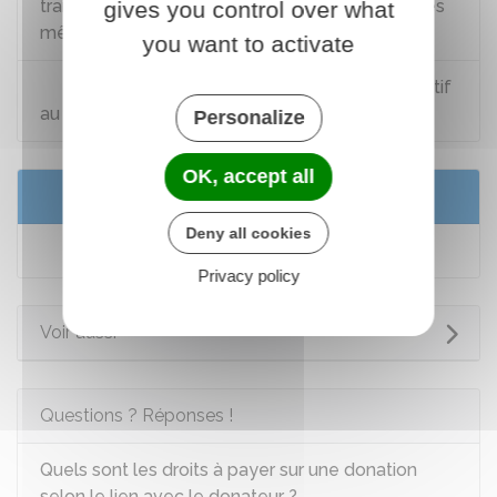
transmissions à titre gratuit successives entre les
gives you control over what
mêmes personnes (règle du rapport fiscal)
you want to activate
Bofip-Impôts n°BOI-ENR-DMTG-10-50 relatif
au calcul des droits de succession
Personalize
OK, accept all
Services en ligne et formulaires
Deny all cookies
Déclaration de succession
Privacy policy
Voir aussi
Questions ? Réponses !
Quels sont les droits à payer sur une donation
selon le lien avec le donateur ?