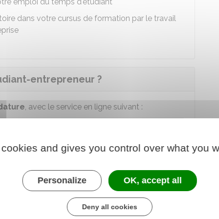
re emploi du temps d'étudiant
oire dans votre cursus de formation par le travail
eprise
udiant-entrepreneur ?
dature
, avec le service en ligne suivant :
ut national étudiant-entrepreneur
diant ou un jeune diplômé au statut national
 cookies and gives you control over what you w
Personalize
OK, accept all
 au service en ligne
Deny all cookies
e chargé de l'éducation