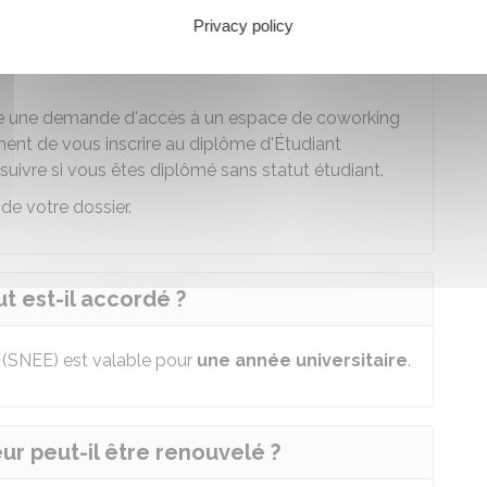
Privacy policy
indiquant des éléments sur votre projet
iser s'il s'agit d'une
création
ou d'une
reprise
ire une demande d'accès à un espace de
coworking
ment de vous inscrire au diplôme d'Étudiant
 suivre si vous êtes diplômé sans statut étudiant.
de votre dossier.
t est-il accordé ?
r (SNEE) est valable pour
une année universitaire
.
ur peut-il être renouvelé ?