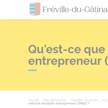
Qu'est-ce que 
entrepreneur 
Accueil
Mes démarches
Famille - Scolarité
Insc
national étudiant-entrepreneur (SNEE) ?