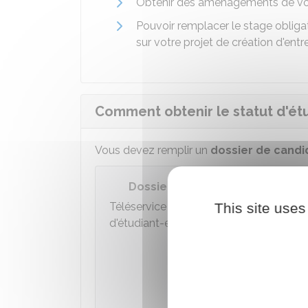
Obtenir des aménagements de vot
Pouvoir remplacer le stage obligat
sur votre projet de création d'entr
Comment obtenir le statut d'ét
Vous devez remplir un
dossier de candi
Dossier de candidature au stat
Téléservice de candidature pour un étu
This site uses
d'étudiant-entrepreneur
Accéder
Ministèr