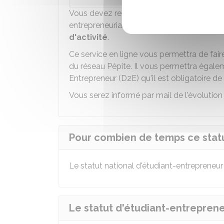
Vous devez remplir ce dossier en ligne en 
entrepreneurial. Vous devez notamment préc
d'activité
.
Ce service en ligne vous permettra de fa
du réseau Pépite. Il vous permettra égale
Entrepreneur (D2E) qu'il est obligatoire de
Vous serez informé par mail de l'évolution 
Pour combien de temps ce statu
Le statut national d'étudiant-entrepreneu
Le statut d'étudiant-entreprene