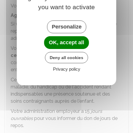
Vous pouvez effectuer plusieurs dons par an.
you want to activate
Agent qui souhaite bénéficier du don
Si vous souhaitez bénéficier d'un don de jours de
Personalize
repos, vous devez en informer
par écrit
votre
administration employeur.
OK, accept all
Votre demande doit être accompagnée d'un
certificat médical détaillé
remis sous pli
Deny all cookies
confidentiel établi par le médecin qui suit votre
Privacy policy
enfant.
Ce certificat atteste la particulière gravité de la
maladie, du handicap ou de l'accident rendant
indispensables une présence soutenue et des
soins contraignants auprès de l'enfant.
Votre administration employeur a 15
jours
ouvrables
pour vous informer du don de jours de
repos.