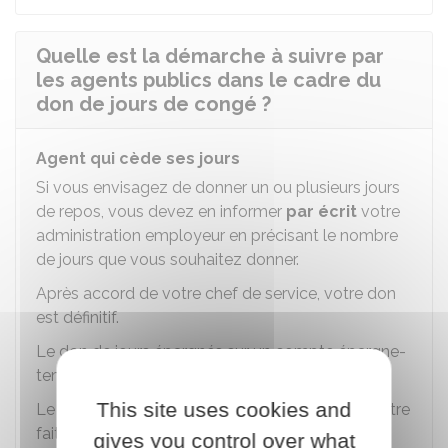
Quelle est la démarche à suivre par
les agents publics dans le cadre du
don de jours de congé ?
Agent qui cède ses jours
Si vous envisagez de donner un ou plusieurs jours
de repos, vous devez en informer
par écrit
votre
administration employeur en précisant le nombre
de jours que vous souhaitez donner.
Après accord de votre chef de service, votre don
est définitif.
Le don de jours épargnés sur un compte épargne-
temps (CET) peut être effectué à tout moment.
This site uses cookies and
Le don de jours non épargnés sur un CET peut être
fait jusqu'au 31 décembre de l'année concernée.
gives you control over what