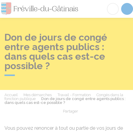
Fréville-du-Gâtinai
Acc
Don de jours de congé
entre agents publics :
dans quels cas est-ce
possible ?
Accueil
Mes démarches
Travail - Formation
Congés dans la
fonction publique
Don de jours de congé entre agents publics :
dans quels cas est-ce possible ?
Partager
Partager sur Facebook
Partager sur X - Twit
Partager sur
Par
Vous pouvez renoncer à tout ou partie de vos jours de