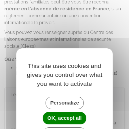
prestations familiales peut être vous être reconnu
même en l'absence de résidence en France,
si un
règlement communautaire ou une convention
internationale le prévoit.
Vous pouvez vous renseigner auprès du Centre des
liaisons européennes et internationales de sécurité
sociale (Cleiss).
Où s'adresser ?
This site uses cookies and
Centre des liaisons européennes et
internationales de sécurité sociale (Cleiss)
gives you control over what
you want to activate
Textes de référence
Personalize
Code de la sécurité sociale : article L511-1
OK, accept all
Code de la sécurité sociale : articles R111-1 à