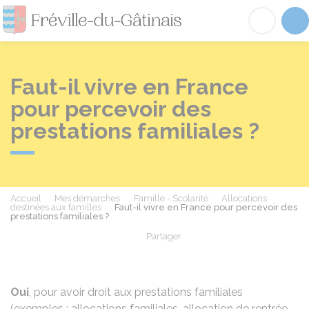
Fréville-du-Gâtinai
Acc
Faut-il vivre en France
pour percevoir des
prestations familiales ?
Accueil
Mes démarches
Famille - Scolarité
Allocations
destinées aux familles
Faut-il vivre en France pour percevoir des
prestations familiales ?
Partager
Partager sur Facebook
Partager sur X - Twit
Partager sur
Par
Oui
, pour avoir droit aux prestations familiales
(exemples : allocations familiales,
allocation de rentrée