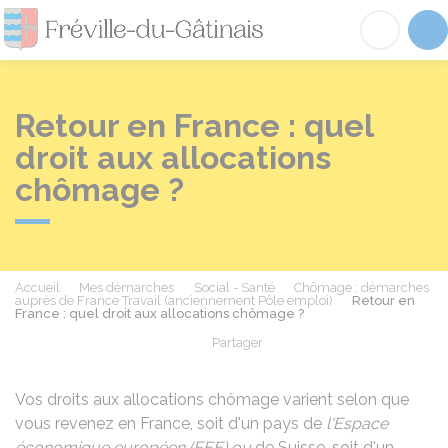
Fréville-du-Gâtinai
Acc
Retour en France : quel
droit aux allocations
chômage ?
Accueil
Mes démarches
Social - Santé
Chômage : démarches
auprès de France Travail (anciennement Pôle emploi)
Retour en
France : quel droit aux allocations chômage ?
Partager
Partager sur Facebook
Partager sur X - Twit
Partager sur
Par
Vos droits aux allocations chômage varient selon que
vous revenez en France, soit d'un pays de
l'Espace
économique européen (EEE) ou
de Suisse, soit d'un