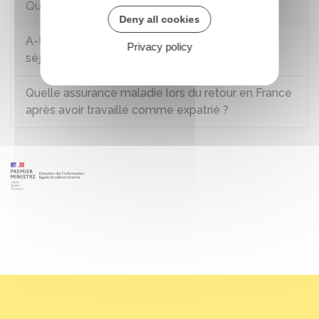
Questions ? Réponses !
Deny all cookies
A-t-on droit au chômage en France après un
Privacy policy
séjour en Europe ?
Quelle assurance maladie lors du retour en France
après avoir travaillé comme expatrié ?