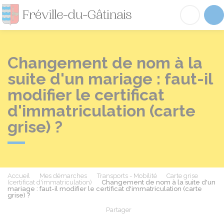
Fréville-du-Gâtinai
Acc
Changement de nom à la
suite d'un mariage : faut-il
modifier le certificat
d'immatriculation (carte
grise) ?
Accueil
Mes démarches
Transports - Mobilité
Carte grise
(certificat d'immatriculation)
Changement de nom à la suite d'un
mariage : faut-il modifier le certificat d'immatriculation (carte
grise) ?
Partager
Partager sur Facebook
Partager sur X - Twit
Partager sur
Par