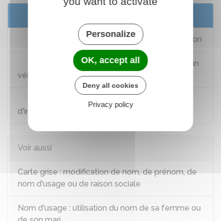
you want to activate
Services en ligne et formulaires
Personalize
Calculer le coût du certificat d'immatriculation
OK, accept all
Demande de certificat d'immatriculation d'un
véhicule
Deny all cookies
Suivez votre demande de certificat
Privacy policy
d'immatriculation
Voir aussi
Carte grise : modification de nom, de prénom, de
nom d'usage ou de raison sociale
Nom d'usage : utilisation du nom de sa femme ou
de son mari