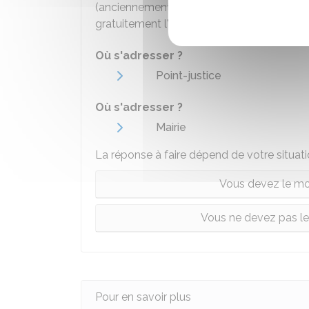
(anciennement
huissier de justice
et
commi
gratuitement l'un de ces professionnels 
Où s'adresser ?
Point-justice
Où s'adresser ?
Mairie
La réponse à faire dépend de votre situati
Vous devez le mo
Vous ne devez pas le
Pour en savoir plus