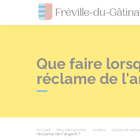
Que faire lor
réclame de l'a
Accueil
Mes démarches
Justice
Saisies et rec
réclame de l'argent ?