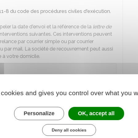
L111-8 du code des procédures civiles d'exécution
.
ler la date d'envoi et la référence de la
lettre de
nterventions suivantes. Ces interventions peuvent
 relance par courrier simple ou par courrier
 par mail. La société de recouvrement peut aussi
 à votre domicile.
on d'intervenir de façon malveillante et
 cookies and gives you control over what you w
Personalize
OK, accept all
é de recouvrement ?
Deny all cookies
l'aide d'un
avocat
ou d'un
commissaire de justice