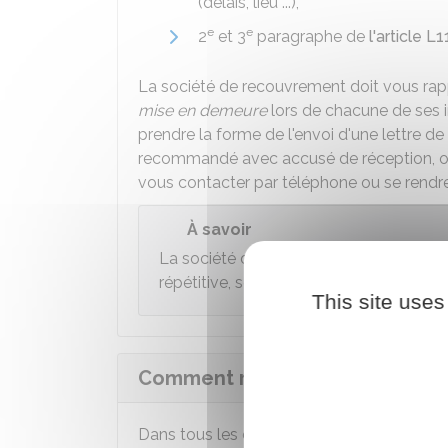
(délais, lieu ...),
e
e
2
et 3
paragraphe de
l'article 
La société de recouvrement doit vous rappe
mise en demeure
lors de chacune de ses i
prendre la forme de l'envoi d'une lettre de
recommandé avec accusé de réception, ou
vous contacter par téléphone ou se rendre
À savoir
La société de recouvrement a interdicti
répétitive, sous peine de sanction.
This site uses
Comment répondre à la sociét
Dans tous les cas, vous pouvez demander 