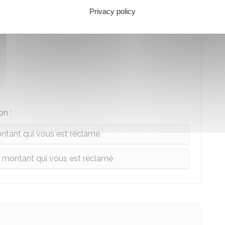
ssaire-priseur judiciaire
). Vous pouvez rencontrer
Privacy policy
dans un
Point Justice
, ou en mairie.
on :
ntant qui vous est réclamé
 montant qui vous est réclamé