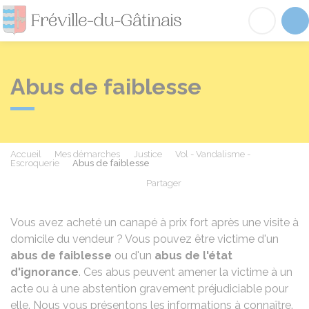
Fréville-du-Gâtinai
Acc
Abus de faiblesse
Accueil
Mes démarches
Justice
Vol - Vandalisme -
Escroquerie
Abus de faiblesse
Partager
Partager sur Facebook
Partager sur X - Twit
Partager sur
Par
Vous avez acheté un canapé à prix fort après une visite à
domicile du vendeur ? Vous pouvez être victime d'un
abus de faiblesse
ou d'un
abus de l'état
d'ignorance
. Ces abus peuvent amener la victime à un
acte ou à une abstention gravement préjudiciable pour
elle. Nous vous présentons les informations à connaître.