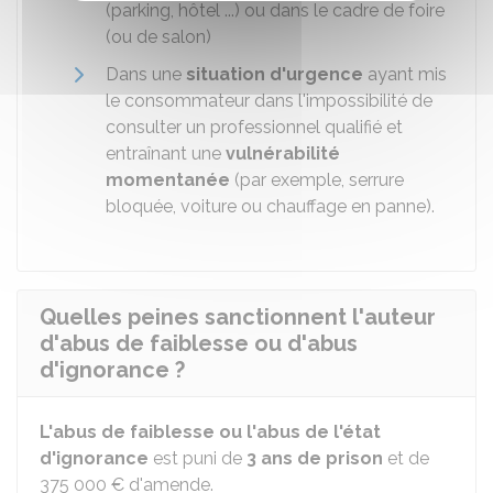
(parking, hôtel ...) ou dans le cadre de foire
(ou de salon)
Dans une
situation d'urgence
ayant mis
le consommateur dans l'impossibilité de
consulter un professionnel qualifié et
entraînant une
vulnérabilité
momentanée
(par exemple, serrure
bloquée, voiture ou chauffage en panne).
Quelles peines sanctionnent l'auteur
d'abus de faiblesse ou d'abus
d'ignorance ?
L'abus de faiblesse ou l'abus de l'état
d'ignorance
est puni de
3 ans de prison
et de
375 000 €
d'amende.