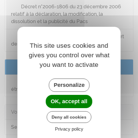
Décret n°2006-1806 du 23 décembre 2006
relatif à la déclaration, la modification, la
dissolution et la publicité du Pacs
Circulaire du 10 mai 2017 relative au transfert
des Pacs aux officiers d'état civil
This site uses cookies and
gives you control over what
you want to activate
Services en ligne et formulaires
Demander une attestation de Pacs pour un
Personalize
étranger né à l'étranger
OK, accept all
Voir aussi
Deny all cookies
Se pacser
Privacy policy