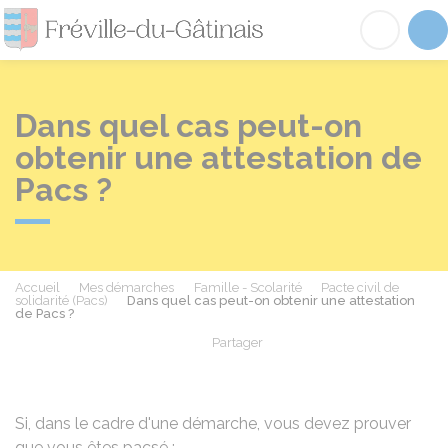
Fréville-du-Gâtinai
Acc
Dans quel cas peut-on
obtenir une attestation de
Pacs ?
Accueil
Mes démarches
Famille - Scolarité
Pacte civil de
solidarité (Pacs)
Dans quel cas peut-on obtenir une attestation
de Pacs ?
Partager
Partager sur Facebook
Partager sur X - Twit
Partager sur
Par
Si, dans le cadre d'une démarche, vous devez prouver
que vous êtes pacsé :