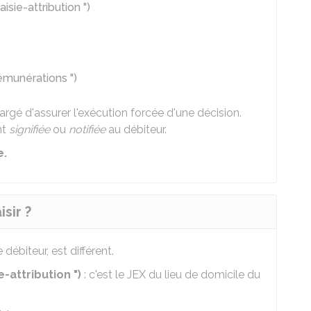
isie-attribution ")
rémunérations ")
argé d'assurer l'exécution forcée d'une décision.
nt
signifiée
ou
notifiée
au débiteur.
e.
isir ?
e débiteur, est différent.
-attribution ")
: c'est le JEX du lieu de domicile du