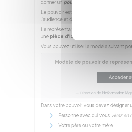
donner un
pouvoir
.
Le pouvoir est un
document écrit
qui pe
l'audience et de prendre la parole à votre
Le représentant désigné doit être
majeur
une
pièce d'identité
.
Vous pouvez utiliser le modèle suivant pou
Modèle de pouvoir de représent
Accéder a
Direction de l'information léga
Dans votre pouvoir, vous devez désigner 
Personne avec qui vous
vivez en 
Votre père ou votre mère