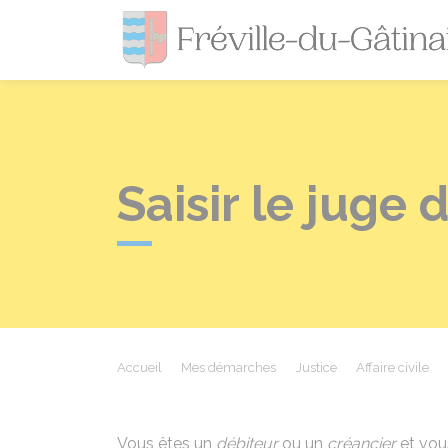
Saisir le juge 
Accueil
Mes démarches
Justice
Affaire civile
Vous êtes un
débiteur
ou un
créancier
et vous