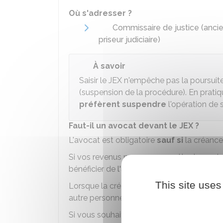
Où s'adresser ?
Commissaire de justice (anci
priseur judiciaire)
À savoir
Saisir le JEX n'empêche pas la poursuit
(suspension de la procédure). En pratiq
préfèrent suspendre
l'opération de s
Faut-il un avocat devant le JEX ?
L'avocat est obligatoire
sauf si
la créance 
Si vos revenus ne vous permettent pas d
bénéficier de
l'aide juridictionnelle
.
This site uses
Lorsque la créance est inférieure à
10 000
autre personne que l'avocat.
Si vous souhaitez vous faire représenter à