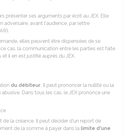
rs présenter ses arguments par écrit au JEX. Elle
on adversaire, avant l'audience, par lettre
AR).
 demande, elles peuvent être dispensées de se
e cas, la communication entre les parties est faite
t il en est justifié auprès du JEX.
ation
du débiteur
. Il peut prononcer la nullité ou la
 ou abusive. Dans tous les cas, le JEX prononce une
nce
de la créance. Il peut décider d'un report de
ement de la somme à payer dans la
limite d'une