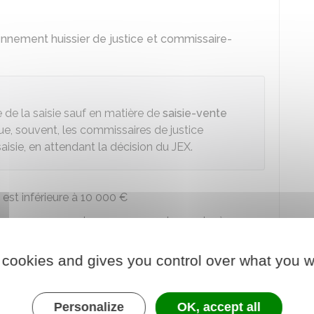
ennement huissier de justice et commissaire-
e de la saisie sauf en matière de
saisie-vente
ue, souvent, les commissaires de justice
aisie, en attendant la décision du JEX.
est inférieure à
10 000 €
e payer un avocat, vous pouvez demander à
 cookies and gives you control over what you w
 €
, il est possible de se faire représenter par une
 l'audience par une autre personne, vous pouvez lui
Personalize
OK, accept all