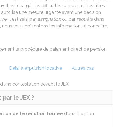
re
. Il est chargé des difficultés concernant les titres
Il autorise une mesure urgente avant une décision
ve. Il est saisi par
assignation
ou par
requête
dans
on, nous vous présentons les informations à connaître.
cernant la
procédure de paiement direct de pension
Délai à expulsion locative
Autres cas
t d'une contestation devant le JEX.
 par le JEX ?
ation de l'exécution forcée
d'une décision