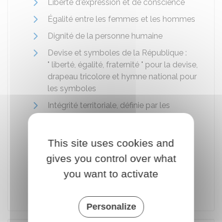
Liberté d'expression et de conscience
Égalité entre les femmes et les hommes
Dignité de la personne humaine
Devise et symboles de la République :
" liberté, égalité, fraternité " pour la devise,
drapeau tricolore et hymne national pour
les symboles
Intégrité territoriale, définie par les
frontières nationales
Laïcité (ne pas se prévaloir de ses
This site uses cookies and
croyances ou de ses convictions pour
gives you control over what
s'affranchir des règles communes
régissant les relations entre les services
you want to activate
publics et les particuliers).
Personalize