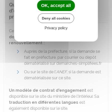
Quand signe-t-on le contrat
OK, accept all
d'engagement à respecter les
principes de la République ?
Deny all cookies
Privacy policy
Ce contrat doit être
signé lors du dépôt du
re
dossier de 1
demande et de
renouvellement
:
Auprès de la préfecture, si la demande se
fait en préfecture, par courrier ou dépôt
dématérialisé sur demarches-simplifiées.fr
Ou sur le site de l'
ANEF
, si la demande est
dématérialisée sur ce site.
Un modèle de contrat d'engagement
est
disponible sur le site du ministère de l'Intérieur. Sa
traduction en différentes langues
est
également disponible sur le site.