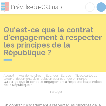
Fréville-du-Gâtinai
Acc
Qu'est-ce que le contrat
d'engagement à respecter
les principes de la
République ?
Accueil
Mes démarches
Étranger - Europe
Titres, cartes de
séjour et documents de circulation pour étranger en France
Qu'est-ce que le contrat d'engagement à respecter les principes
de la République ?
Partager
Partager sur Facebook
Partager sur X - Twit
Partager sur
Par
Un contrat d'engagement à respecter les principes de la