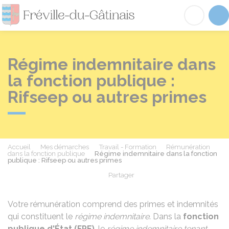
Fréville-du-Gâtinai
Acc
Régime indemnitaire dans
la fonction publique :
Rifseep ou autres primes
Accueil
Mes démarches
Travail - Formation
Rémunération
dans la fonction publique
Régime indemnitaire dans la fonction
publique : Rifseep ou autres primes
Partager
Partager sur Facebook
Partager sur X - Twit
Partager sur
Par
Votre rémunération comprend des primes et indemnités
qui constituent le
régime indemnitaire
. Dans la
fonction
publique d'État (FPE)
, le
régime indemnitaire tenant