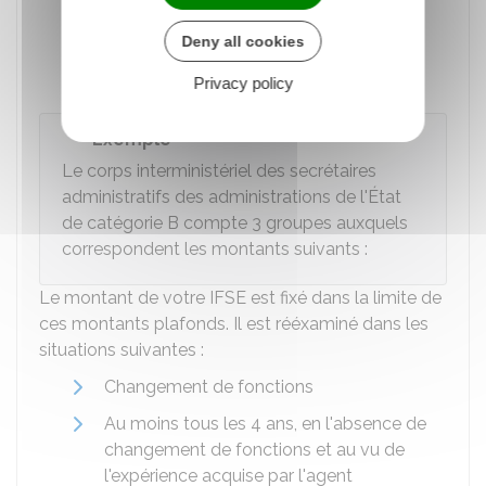
applicables aux agents disposant d'un
logement de fonction
Deny all cookies
Montants minimum de l'IFSE par grade.
Privacy policy
Exemple
Le corps interministériel des secrétaires
administratifs des administrations de l'État
de catégorie B compte 3 groupes auxquels
correspondent les montants suivants :
Le montant de votre IFSE est fixé dans la limite de
ces montants plafonds. Il est rééxaminé dans les
situations suivantes :
Changement de fonctions
Au moins tous les 4 ans, en l'absence de
changement de fonctions et au vu de
l'expérience acquise par l'agent