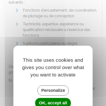
suivants :
Fonctions d'encadrement, de coordination,
de pilotage ou de conception
Technicité, expertise, expérience ou
qualification nécessaire à l'exercice des
fonctions
Sujétions particulières ou degré
d'exposition du poste au regard de son
environnement professionnel.
This site uses cookies and
Des
arrêtés ministériels
fixent le nombre de
gives you control over what
groupes de fonctions dans chaque corps.
you want to activate
Ils fixent aussi les montants suivants :
Montants annuels maximum de l'IFSE par
Personalize
groupe de fonctions
Montants annuels maximum de l'IFSE
OK, accept all