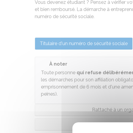
Vous devenez étudiant ? Pensez à vérifier votr
et bien remboursé. La démarche à entreprendr
numéro de sécurité sociale.
Titulaire d'un numéro de sécurité sociale
À noter
Toute personne
qui refuse délibéréme
les démarches pour son affiliation obligato
emprisonnement de 6 mois et d'une ame
peines).
Rattaché à un orga
Non affilié à un or