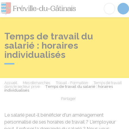
Fréville-du-Gâtinai
Acc
Temps de travail du
salarié : horaires
individualisés
Accueil
Mes démarches
Travail - Formation
Temps de travail
dans le secteur privé
Temps de travail du salarié : horaires
individualisés
Partager
Partager sur Facebook
Partager sur X - Twit
Partager sur
Par
Le salarié peut-il bénéficier d'un aménagement
personnalisé de ses horaires de travail ? L'employeur
peut-il refuser la demande du salarié ? Nous vous