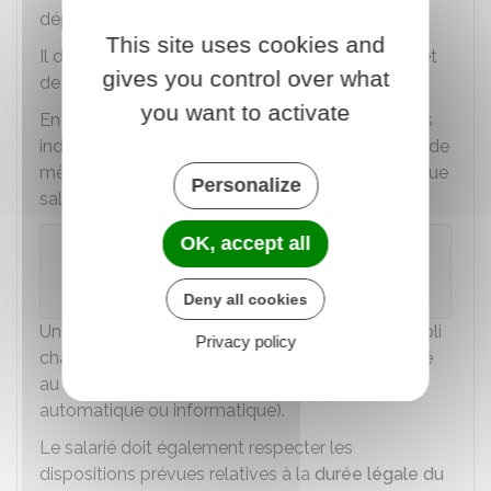
départ avec l'accord de son employeur.
This site uses cookies and
Il doit respecter cependant les plages d'arrivée et
gives you control over what
de départ prévues par l'employeur.
you want to activate
En cas de mise en place d'un dispositif d'horaires
individualisés, une plage fixe de travail peut tout de
même être prévue. Durant cette plage fixe, chaque
Personalize
salarié doit être présent dans l'entreprise.
OK, accept all
Exemple
Un dispositif d'horaires variables peut définir :
Deny all cookies
Un décompte exact du temps de travail accompli
Privacy policy
chaque jour par chaque salarié peut être effectué
au moyen d'un système de pointage (manuel,
automatique ou informatique).
Le salarié doit également respecter les
dispositions prévues relatives à la
durée légale du