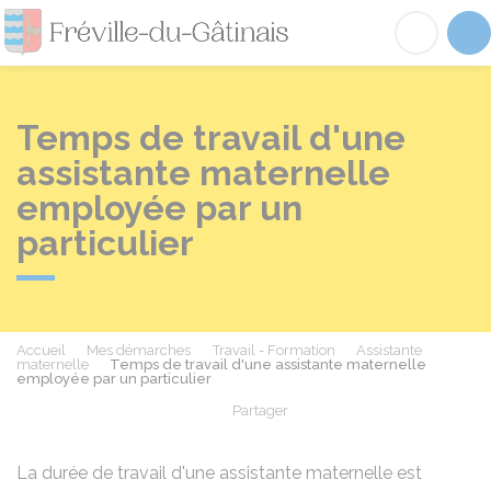
Fréville-du-Gâtinai
Acc
Temps de travail d'une
assistante maternelle
employée par un
particulier
Accueil
Mes démarches
Travail - Formation
Assistante
maternelle
Temps de travail d'une assistante maternelle
employée par un particulier
Partager
Partager sur Facebook
Partager sur X - Twit
Partager sur
Par
La durée de travail d'une assistante maternelle est