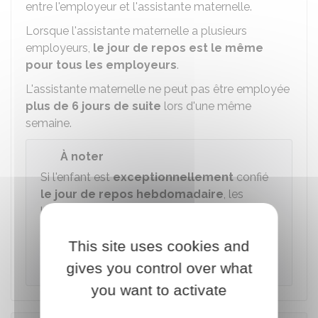
entre l'employeur et l'assistante maternelle.
Lorsque l'assistante maternelle a plusieurs
employeurs,
le jour de repos est le même
pour tous les employeurs
.
L'assistante maternelle ne peut pas être employée
plus de 6 jours de suite
lors d'une même
semaine.
À noter
Si l'enfant est
exceptionnellement
confié
le jour de repos hebdomadaire
, les
heures sont rémunérées au tarif normal
augmenté de
25 %
ou sont récupérées sous
This site uses cookies and
la forme d'un repos payé dont la durée est
augmentée dans les mêmes proportions.
gives you control over what
you want to activate