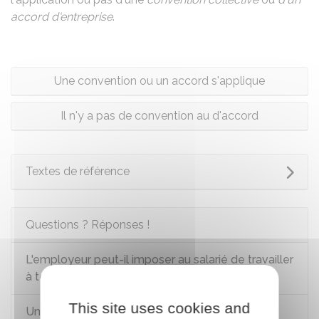
accord d'entreprise
.
Une convention ou un accord s'applique
Il n'y a pas de convention au d'accord
Textes de référence
Questions ? Réponses !
L'employeur peut-il imposer au salarié de travailler
à temps partiel ?
This site uses cookies and
Un employeur peut-il modifier les horaires de