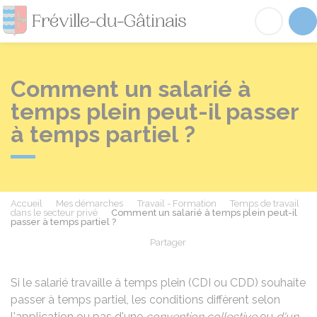
Fréville-du-Gâtinai
Acc
Comment un salarié à
temps plein peut-il passer
à temps partiel ?
Accueil
Mes démarches
Travail - Formation
Temps de travail
dans le secteur privé
Comment un salarié à temps plein peut-il
passer à temps partiel ?
Partager
Partager sur Facebook
Partager sur X - Twit
Partager sur
Par
Si le salarié travaille à temps plein (CDI ou CDD) souhaite
passer à temps partiel, les conditions diffèrent selon
l'application ou pas d'une
convention collective
ou
d'un