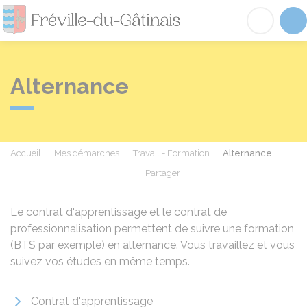
Fréville-du-Gâtinai
Acc
Alternance
Accueil
Mes démarches
Travail - Formation
Alternance
Partager
Partager sur Facebook
Partager sur X - Twit
Partager sur
Par
Le contrat d'apprentissage et le contrat de
professionnalisation permettent de suivre une formation
(BTS par exemple) en alternance. Vous travaillez et vous
suivez vos études en même temps.
Contrat d'apprentissage