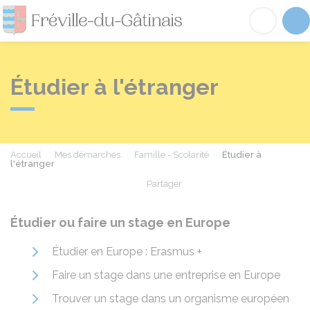
Fréville-du-Gâtinai
Acc
Étudier à l'étranger
Accueil
Mes démarches
Famille - Scolarité
Étudier à
l'étranger
Partager
Partager sur Facebook
Partager sur X - Twit
Partager sur
Par
Étudier ou faire un stage en Europe
Étudier en Europe : Erasmus +
Faire un stage dans une entreprise en Europe
Trouver un stage dans un organisme européen