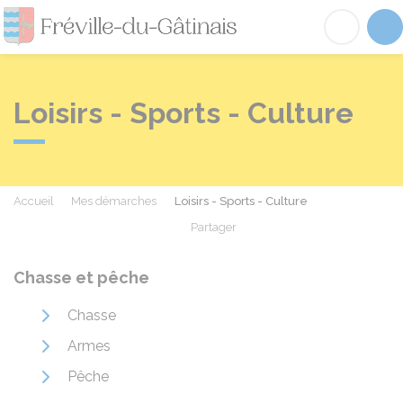
Fréville-du-Gâtinai
Acc
Loisirs - Sports - Culture
Accueil
Mes démarches
Loisirs - Sports - Culture
Partager
Partager sur Facebook
Partager sur X - Twit
Partager sur
Par
Chasse et pêche
Chasse
Armes
Pêche