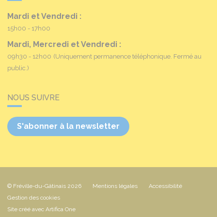
Mardi et Vendredi :
15h00 - 17h00
Mardi, Mercredi et Vendredi :
09h30 - 12h00
(Uniquement permanence téléphonique. Fermé au
public.)
NOUS SUIVRE
S'abonner à la newsletter
© Fréville-du-Gâtinais 2026
Mentions légales
Accessibilité
Gestion des cookies
Site créé avec Artifica One