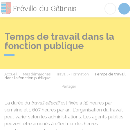
Fréville-du-Gâtinai
Acc
Temps de travail dans la
fonction publique
Accueil
Mes démarches
Travail - Formation
Temps de travail
dans la fonction publique
Partager
Partager sur Facebook
Partager sur X - Twit
Partager sur
Par
La durée du
travail effectif
est fixée à 35 heures par
semaine et 1 607 heures par an. L'organisation du travail
peut varier selon les administrations. Les agents publics
peuvent être amenés à effectuer des heures