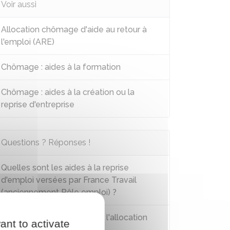
Voir aussi
Allocation chômage d'aide au retour à
l'emploi (ARE)
Chômage : aides à la formation
Chômage : aides à la création ou la
reprise d'entreprise
Questions ? Réponses !
Quelles sont les aides à la reprise
d'emploi versées par France Travail
(anciennement Pôle emploi) ?
Peut-on encore demander l'allocation
ant to activate
équivalent retraite (AER) ?