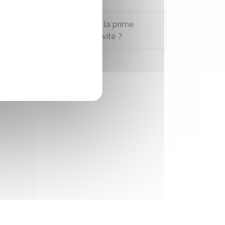
Peut-on encore demander la prime
forfaitaire mensuelle d'activité ?