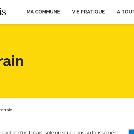
Fréville-du-Gâtinais
MA COMMUNE
VIE PRATIQUE
A TOU
rain
terrain
l'achat d'un terrain isolé ou situé dans un lotissement.