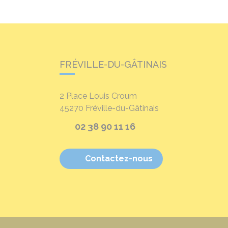
FRÉVILLE-DU-GÂTINAIS
2 Place Louis Croum
45270
Fréville-du-Gâtinais
02 38 90 11 16
Contactez-nous