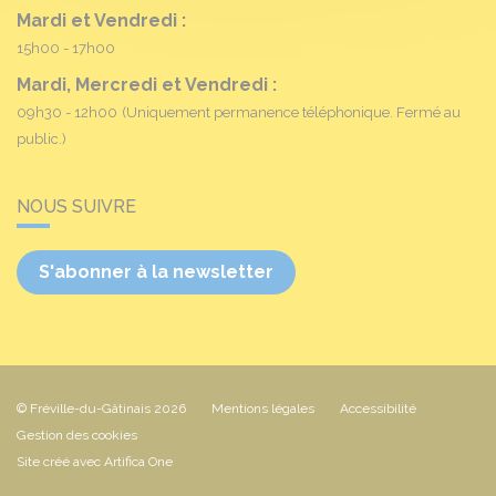
Mardi et Vendredi :
15h00 - 17h00
Mardi, Mercredi et Vendredi :
09h30 - 12h00
(Uniquement permanence téléphonique. Fermé au
public.)
NOUS SUIVRE
S'abonner à la newsletter
© Fréville-du-Gâtinais 2026
Mentions légales
Accessibilité
Gestion des cookies
Site créé avec Artifica One