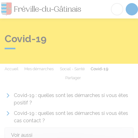
Fréville-du-Gâtinai
Acc
Covid-19
Accueil
Mes démarches
Social - Santé
Covid-19
Partager
Partager sur Facebook
Partager sur X - Twit
Partager sur
Par
Covid-19 : quelles sont les démarches si vous êtes
positif ?
Covid-19 : quelles sont les démarches si vous êtes
cas contact ?
Voir aussi