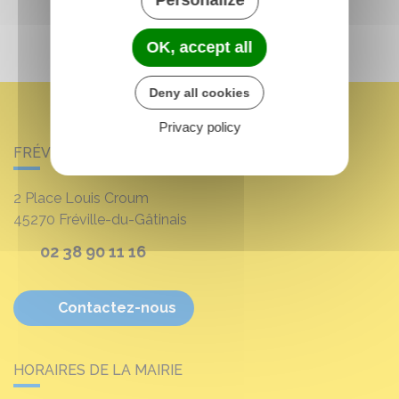
Personalize
OK, accept all
Deny all cookies
Privacy policy
FRÉVILLE-DU-GÂTINAIS
2 Place Louis Croum
45270
Fréville-du-Gâtinais
02 38 90 11 16
Contactez-nous
HORAIRES DE LA MAIRIE