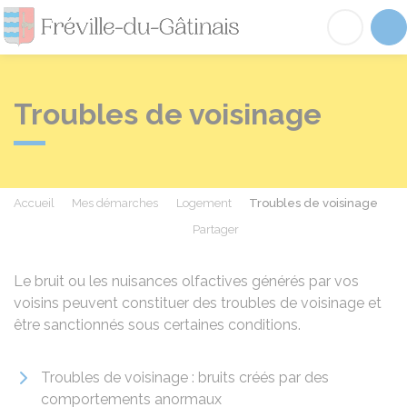
Fréville-du-Gâtinai
Acc
Troubles de voisinage
Accueil
Mes démarches
Logement
Troubles de voisinage
Partager
Partager sur Facebook
Partager sur X - Twit
Partager sur
Par
Le bruit ou les nuisances olfactives générés par vos
voisins peuvent constituer des troubles de voisinage et
être sanctionnés sous certaines conditions.
Troubles de voisinage : bruits créés par des
comportements anormaux