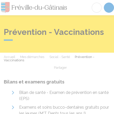
Fréville-du-Gâtinai
Acc
Prévention - Vaccinations
Accueil
Mes démarches
Social - Santé
Prévention -
Vaccinations
Partager
Partager sur Facebook
Partager sur X - Twit
Partager sur
Par
Bilans et examens gratuits
Bilan de santé - Examen de prévention en santé
(EPS)
Examens et soins bucco-dentaires gratuits pour
les jeunes (M'T Dents tous les ans !)