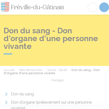
Fréville-du-Gâtinai
Acc
Don du sang - Don
d'organe d'une personne
vivante
Accueil
Mes démarches
Social - Santé
Don du sang - Don
d'organe d'une personne vivante
Partager
Partager sur Facebook
Partager sur X - Twit
Partager sur
Par
Don du sang
Don d'organe (prélèvement sur une personne
vivante)