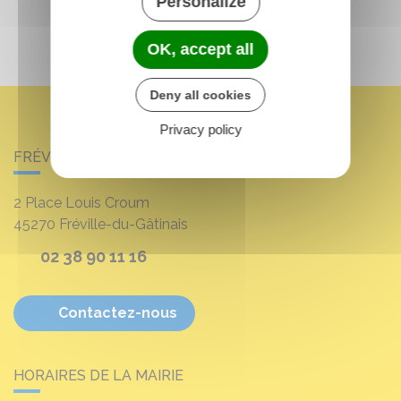
Personalize
OK, accept all
Deny all cookies
Privacy policy
FRÉVILLE-DU-GÂTINAIS
2 Place Louis Croum
45270
Fréville-du-Gâtinais
02 38 90 11 16
Contactez-nous
HORAIRES DE LA MAIRIE