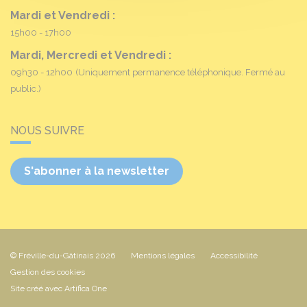
Mardi et Vendredi :
15h00 - 17h00
Mardi, Mercredi et Vendredi :
09h30 - 12h00
(Uniquement permanence téléphonique. Fermé au
public.)
NOUS SUIVRE
S'abonner à la newsletter
© Fréville-du-Gâtinais 2026
Mentions légales
Accessibilité
Gestion des cookies
Site créé avec Artifica One