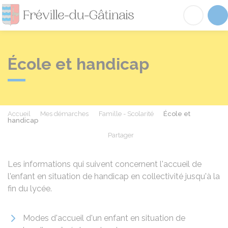
Fréville-du-Gâtinai
Acc
École et handicap
Accueil
Mes démarches
Famille - Scolarité
École et
handicap
Partager
Partager sur Facebook
Partager sur X - Twit
Partager sur
Par
Les informations qui suivent concernent l'accueil de
l'enfant en situation de handicap en collectivité jusqu'à la
fin du lycée.
Modes d'accueil d'un enfant en situation de