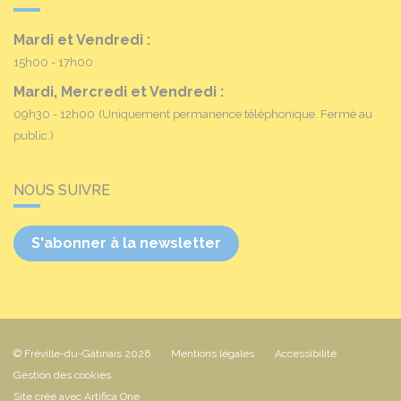
Mardi et Vendredi :
15h00 - 17h00
Mardi, Mercredi et Vendredi :
09h30 - 12h00
(Uniquement permanence téléphonique. Fermé au
public.)
NOUS SUIVRE
S'abonner à la newsletter
© Fréville-du-Gâtinais 2026
Mentions légales
Accessibilité
Gestion des cookies
Site créé avec Artifica One