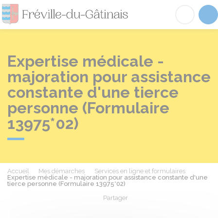
Fréville-du-Gâtinai
Acc
Expertise médicale -
majoration pour assistance
constante d'une tierce
personne (Formulaire
13975*02)
Accueil
Mes démarches
Services en ligne et formulaires
Expertise médicale - majoration pour assistance constante d'une
tierce personne (Formulaire 13975*02)
Partager
Partager sur Facebook
Partager sur X - Twit
Partager sur
Par