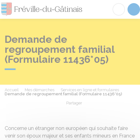
Fréville-du-Gâtinai
Acc
Demande de
regroupement familial
(Formulaire 11436*05)
Accueil
Mes démarches
Services en ligne et formulaires
Demande de regroupement familial (Formulaire 11436*05)
Partager
Partager sur Facebook
Partager sur X - Twit
Partager sur
Par
Concerne un étranger non européen qui souhaite faire
venir son époux majeur et ses enfants mineurs en France