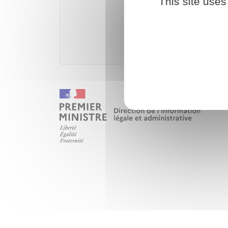
This site uses
Téléch
Ministè