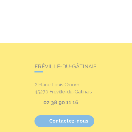
FRÉVILLE-DU-GÂTINAIS
2 Place Louis Croum
45270
Fréville-du-Gâtinais
02 38 90 11 16
Contactez-nous