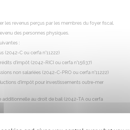
r les revenus perçus par les membres du foyer fiscal.
e revenu des personnes physiques.
uivantes :
s (2042-C ou cerfa n°11222)
rédits d'impôt (2042-RICI ou cerfa n°15637)
sions non salariées (2042-C-PRO ou cerfa n°11222)
éductions d'impôt pour investissements outre-mer
dditionnelle au droit de bail (2042-TA ou cerfa
us 2041-NOT (cerfa n°50796).