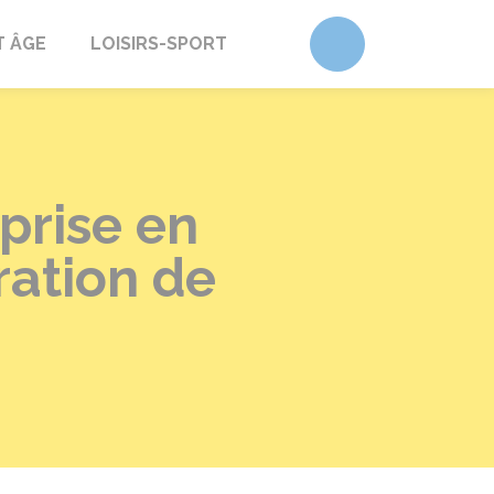
Accéder au form
T ÂGE
LOISIRS-SPORT
prise en
ation de