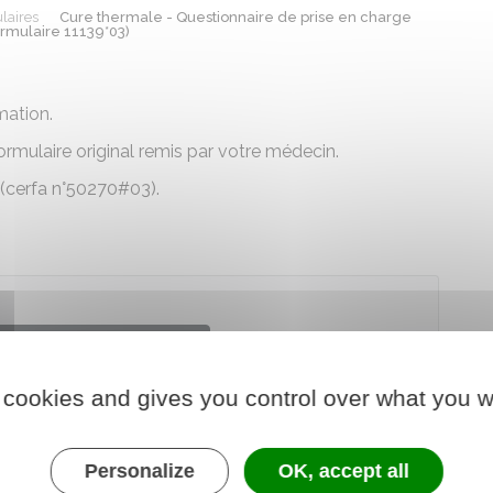
laires
Cure thermale - Questionnaire de prise en charge
rmulaire 11139*03)
mation.
ormulaire original remis par votre médecin.
 (cerfa n°50270#03).
 le formulaire (87.2 KB)
 cookies and gives you control over what you w
le d'assurance maladie (Cnam)
Personalize
OK, accept all