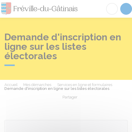
Fréville-du-Gâtinai
Acc
Demande d'inscription en
ligne sur les listes
électorales
Accueil
Mes démarches
Services en ligne et formulaires
Demande d'inscription en ligne sur les listes électorales
Partager
Partager sur Facebook
Partager sur X - Twit
Partager sur
Par