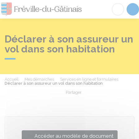
Fréville-du-Gâtinai
Acc
Déclarer à son assureur un
vol dans son habitation
Accueil
Mes démarches
Services en ligne et formulaires
Déclarer à son assureur un vol dans son habitation
Partager
Partager sur Facebook
Partager sur X - Twit
Partager sur
Par
Accéder au modèle de document