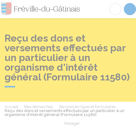
Fréville-du-Gâtinai
Acc
Reçu des dons et
versements effectués par
un particulier à un
organisme d'intérêt
général (Formulaire 11580)
Accueil
Mes démarches
Services en ligne et formulaires
Reçu des dons et versements effectués par un particulier à un
organisme d'intérêt général (Formulaire 11580)
Partager
Partager sur Facebook
Partager sur X - Twit
Partager sur
Par