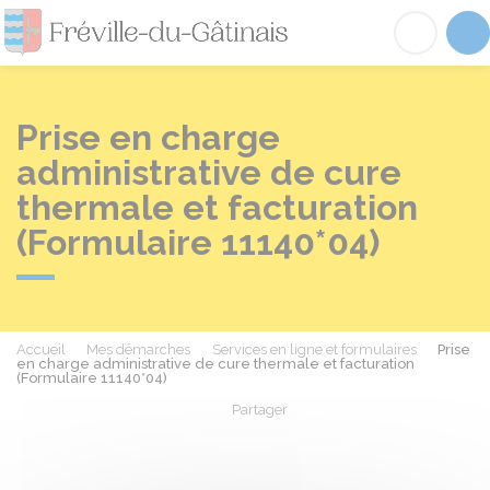
Fréville-du-Gâtinai
Acc
Prise en charge
administrative de cure
thermale et facturation
(Formulaire 11140*04)
Accueil
Mes démarches
Services en ligne et formulaires
Prise
en charge administrative de cure thermale et facturation
(Formulaire 11140*04)
Partager
Partager sur Facebook
Partager sur X - Twit
Partager sur
Par