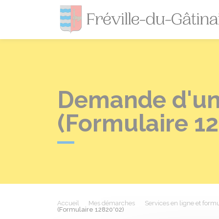
Demande d'un 
(Formulaire 1
Accueil
Mes démarches
Services en ligne et formu
(Formulaire 12820*02)