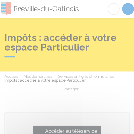
Fréville-du-Gâtinai
Acc
Impôts : accéder à votre
espace Particulier
Accueil
Mes démarches
Services en ligne et formulaires
Impôts : accéder à votre espace Particulier
Partager
Partager sur Facebook
Partager sur X - Twit
Partager sur
Par
Accéder au téléservice