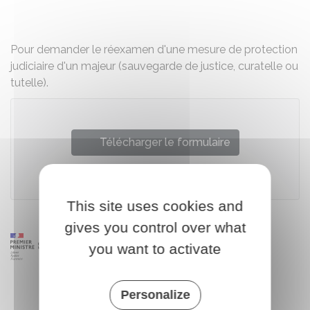
Partager sur Facebook
Partager sur X - Twit
Partager sur
Par
Pour demander le réexamen d'une mesure de protection
judiciaire d'un majeur (sauvegarde de justice, curatelle ou
tutelle).
Télécharger le formulaire
Ministère chargé de la justice
This site uses cookies and
gives you control over what
you want to activate
Personalize