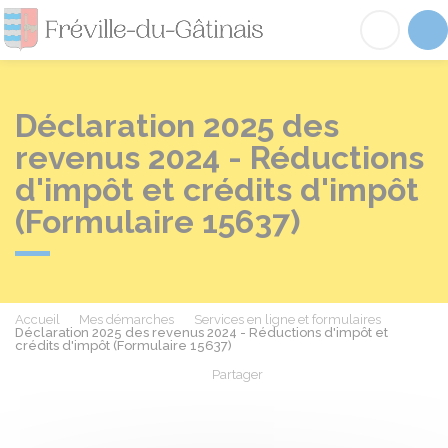
Fréville-du-Gâtinai
Acc
Déclaration 2025 des
revenus 2024 - Réductions
d'impôt et crédits d'impôt
(Formulaire 15637)
Accueil
Mes démarches
Services en ligne et formulaires
Déclaration 2025 des revenus 2024 - Réductions d'impôt et
crédits d'impôt (Formulaire 15637)
Partager
Partager sur Facebook
Partager sur X - Twit
Partager sur
Par