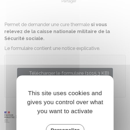
Partager
Partager sur Facebook
Partager sur X - Twit
Partager sur
Par
Permet de demander une cure thermale
si vous
relevez de la caisse nationale militaire de la
Sécurité sociale.
Le formulaire contient une notice explicative.
Télécharger le formulaire (1015.3 KB)
Caisse nationale militaire de sécurité sociale (CNMSS)
This site uses cookies and
gives you control over what
you want to activate