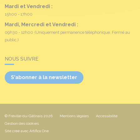
Mardi et Vendredi :
15h00 - 17h00
Mardi, Mercredi et Vendredi :
09h30 - 12h00
(Uniquement permanence téléphonique. Fermé au
public.)
NOUS SUIVRE
S'abonner à la newsletter
© Fréville-du-Gâtinais 2026
Mentions légales
Accessibilité
Gestion des cookies
Site créé avec Artifica One