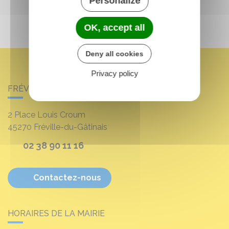
Personalize
OK, accept all
Deny all cookies
Privacy policy
FRÉVILLE-DU-GÂTINAIS
2 Place Louis Croum
45270
Fréville-du-Gâtinais
02 38 90 11 16
Contactez-nous
HORAIRES DE LA MAIRIE