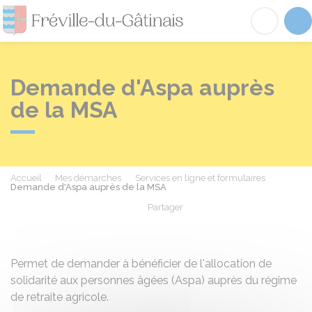
Fréville-du-Gâtinai
Acc
Demande d'Aspa auprès
de la MSA
Accueil
Mes démarches
Services en ligne et formulaires
Demande d'Aspa auprès de la MSA
Partager
Partager sur Facebook
Partager sur X - Twit
Partager sur
Par
Permet de demander à bénéficier de l'allocation de
solidarité aux personnes âgées (Aspa) auprès du régime
de retraite agricole.