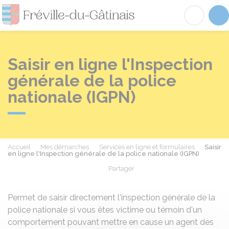
Fréville-du-Gâtinai
Acc
Saisir en ligne l'Inspection
générale de la police
nationale (IGPN)
Accueil
Mes démarches
Services en ligne et formulaires
Saisir
en ligne l'Inspection générale de la police nationale (IGPN)
Partager
Partager sur Facebook
Partager sur X - Twit
Partager sur
Par
Permet de saisir directement l'inspection générale de la
police nationale si vous êtes victime ou témoin d'un
comportement pouvant mettre en cause un agent des