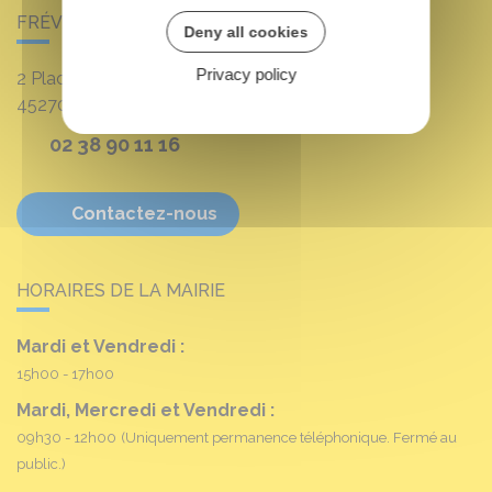
FRÉVILLE-DU-GÂTINAIS
Deny all cookies
Privacy policy
2 Place Louis Croum
45270
Fréville-du-Gâtinais
02 38 90 11 16
Contactez-nous
HORAIRES DE LA MAIRIE
Mardi et Vendredi :
15h00 - 17h00
Mardi, Mercredi et Vendredi :
09h30 - 12h00
(Uniquement permanence téléphonique. Fermé au
public.)