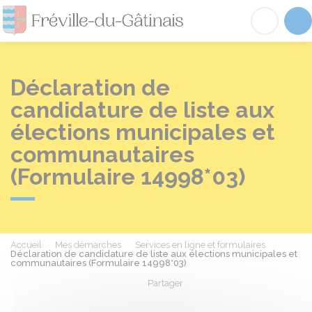
Fréville-du-Gâtinai
Acc
Déclaration de
candidature de liste aux
élections municipales et
communautaires
(Formulaire 14998*03)
Accueil
Mes démarches
Services en ligne et formulaires
Déclaration de candidature de liste aux élections municipales et
communautaires (Formulaire 14998*03)
Partager
Partager sur Facebook
Partager sur X - Twit
Partager sur
Par