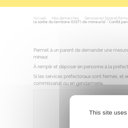
Accueil
Mes démarches
Services en ligne et formu
la sortie du territoire (OST) de mineur(s) - Conflit p
Permet à un parent de demander une mesure d'
mineur.
À remplir et déposer en personne à la préfec
Si les services préfectoraux sont fermés, et
commissariat ou en gendarmerie.
Téléch
This site uses
Ministèr