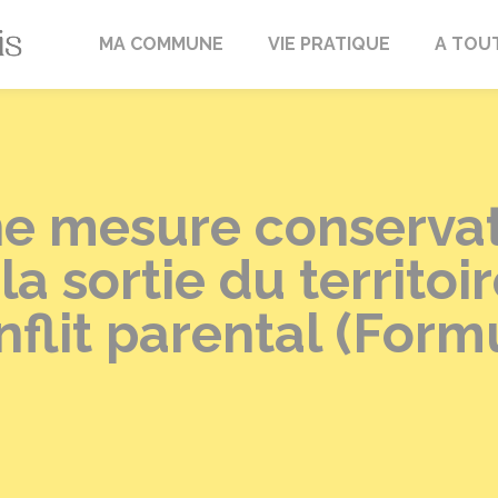
Fréville-du-Gâtinais
MA COMMUNE
VIE PRATIQUE
A TOU
e mesure conservat
la sortie du territoi
nflit parental (Form