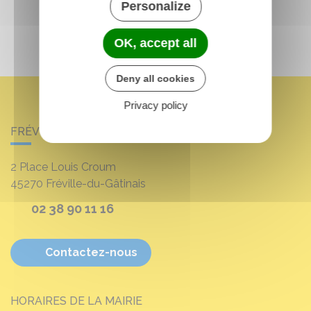
Personalize
OK, accept all
Deny all cookies
Privacy policy
FRÉVILLE-DU-GÂTINAIS
2 Place Louis Croum
45270
Fréville-du-Gâtinais
02 38 90 11 16
Contactez-nous
HORAIRES DE LA MAIRIE