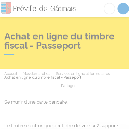
Fréville-du-Gâtinai
Acc
Achat en ligne du timbre
fiscal - Passeport
Accueil
Mes démarches
Services en ligne et formulaires
Achat en ligne du timbre fiscal - Passeport
Partager
Partager sur Facebook
Partager sur X - Twit
Partager sur
Par
Se munir d'une carte bancaire.
Le timbre électronique peut être délivré sur 2 supports :