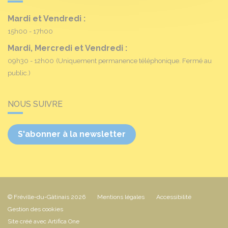
Mardi et Vendredi :
15h00 - 17h00
Mardi, Mercredi et Vendredi :
09h30 - 12h00
(Uniquement permanence téléphonique. Fermé au
public.)
NOUS SUIVRE
S'abonner à la newsletter
© Fréville-du-Gâtinais 2026
Mentions légales
Accessibilité
Gestion des cookies
Site créé avec Artifica One