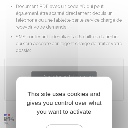
Document PDF avec un code 2D qui peut
également être scanné directement depuis un
téléphone ou une tablette par le service chargé de
recevoir votre demande
SMS contenant l'identifiant à 16 chiffres du timbre
qui sera accepté par l'agent chargé de traiter votre
dossier.
Accéder au téléservice
Ministère chargé des finances
This site uses cookies and
gives you control over what
you want to activate