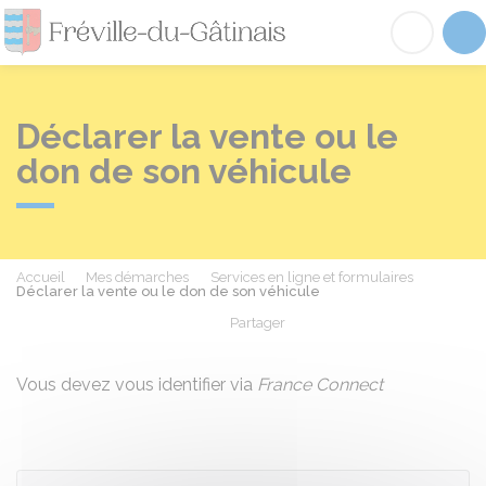
Fréville-du-Gâtinai
Acc
Déclarer la vente ou le
don de son véhicule
Accueil
Mes démarches
Services en ligne et formulaires
Déclarer la vente ou le don de son véhicule
Partager
Partager sur Facebook
Partager sur X - Twit
Partager sur
Par
Vous devez vous identifier via
France Connect