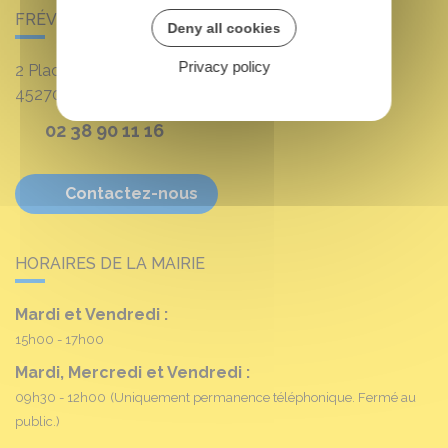
FRÉVILLE-DU-GÂTINAIS
Deny all cookies
Privacy policy
2 Place Louis Croum
45270
Fréville-du-Gâtinais
02 38 90 11 16
Contactez-nous
HORAIRES DE LA MAIRIE
Mardi et Vendredi :
15h00 - 17h00
Mardi, Mercredi et Vendredi :
09h30 - 12h00
(Uniquement permanence téléphonique. Fermé au
public.)