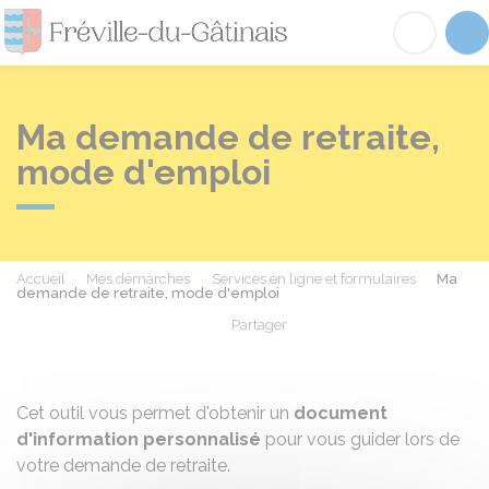
Fréville-du-Gâtinai
Acc
Ma demande de retraite,
mode d'emploi
Accueil
Mes démarches
Services en ligne et formulaires
Ma
demande de retraite, mode d'emploi
Partager
Partager sur Facebook
Partager sur X - Twit
Partager sur
Par
Cet outil vous permet d'obtenir un
document
d'information personnalisé
pour vous guider lors de
votre demande de retraite.