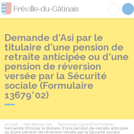
Fréville-du-Gâtinai
Acc
Demande d'Asi par le
titulaire d'une pension de
retraite anticipée ou d'une
pension de réversion
versée par la Sécurité
sociale (Formulaire
13679*02)
Accueil
Mes démarches
Services en ligne et formulaires
Demande d'Asi par le titulaire d'une pension de retraite anticipée
ou d'une pension de réversion versée par la Sécurité sociale