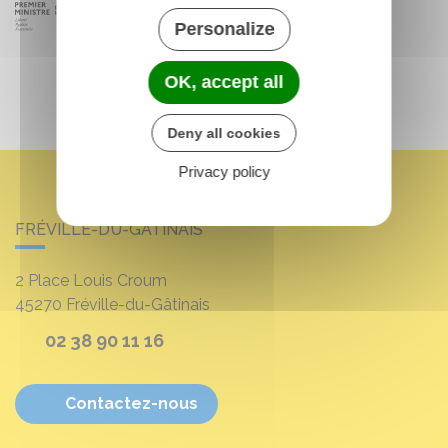
Personalize
OK, accept all
Deny all cookies
Privacy policy
FRÉVILLE-DU-GÂTINAIS
2 Place Louis Croum
45270
Fréville-du-Gâtinais
02 38 90 11 16
Contactez-nous