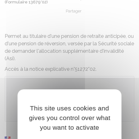
(Formulaire 13679*02)
Partager
Partager sur Facebook
Partager sur X - Twit
Partager sur
Par
Permet au titulaire d'une pension de retraite anticipée, ou
d'une pension de réversion, versée par la Sécurité sociale
de demander l'allocation supplémentaire d'invalidité
(Asi).
Accès à la notice explicative n°51272*02.
Télécharger le formulaire
This site uses cookies and
Caisse nationale d'assurance vieillesse
gives you control over what
you want to activate